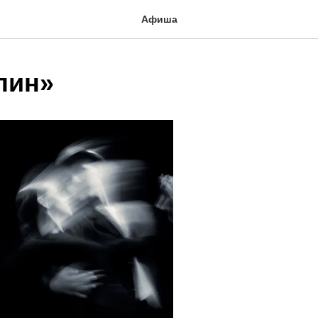
Афиша
лин»