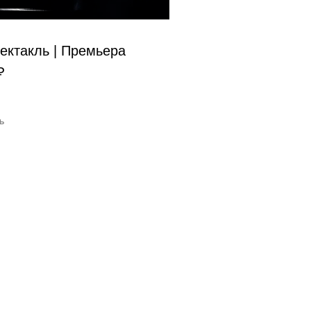
ектакль | Премьера
₽
Ь